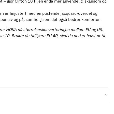
– gjør Clifton 10 til en enda mer anvendelig, skånsom og
en er finjustert med en pustende jacquard-overdel og
skoen av og på, samtidig som det også bedrer komforten.
rer HOKA nå størrelseskonverteringen mellom EU og US.
 10. Brukte du tidligere EU 40, skal du ned et halvt nr til