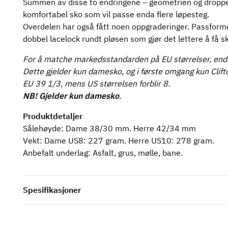
Summen av disse to endringene – geometrien og droppet 
komfortabel sko som vil passe enda flere løpesteg.
Overdelen har også fått noen oppgraderinger. Passform
dobbel lacelock rundt pløsen som gjør det lettere å få 
For å matche markedsstandarden på EU størrelser, end
Dette gjelder kun damesko, og i første omgang kun Clifton
EU 39 1/3, mens US størrelsen forblir 8.
NB! Gjelder kun damesko
.
Produktdetaljer
Sålehøyde: Dame 38/30 mm. Herre 42/34 mm
Vekt: Dame US8: 227 gram. Herre US10: 278 gram.
Anbefalt underlag: Asfalt, grus, mølle, bane.
Spesifikasjoner