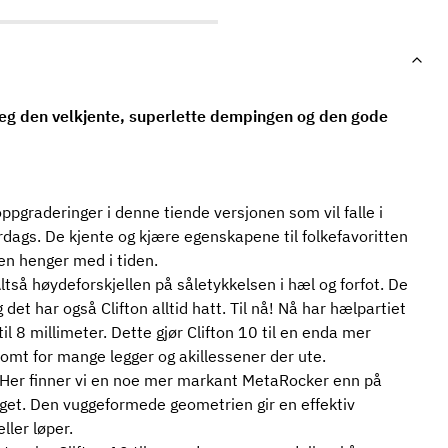
deg den velkjente, superlette dempingen og den gode
graderinger i denne tiende versjonen som vil falle i
dags. De kjente og kjære egenskapene til folkefavoritten
en henger med i tiden.
ltså høydeforskjellen på såletykkelsen i hæl og forfot. De
det har også Clifton alltid hatt. Til nå! Nå har hælpartiet
il 8 millimeter. Dette gjør Clifton 10 til en enda mer
somt for mange legger og akillessener der ute.
en. Her finner vi en noe mer markant MetaRocker enn på
 steget. Den vuggeformede geometrien gir en effektiv
ller løper.