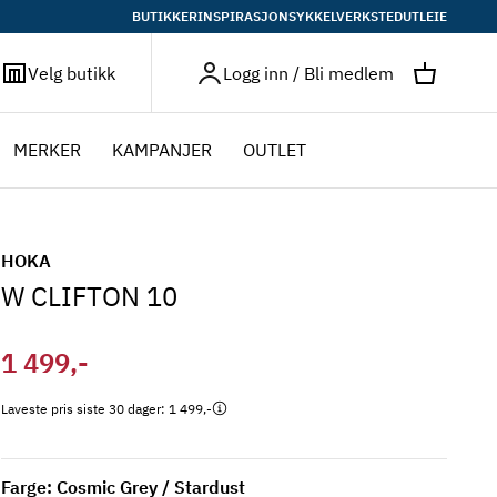
BUTIKKER
INSPIRASJON
SYKKELVERKSTED
UTLEIE
Profil
Velg butikk
Logg inn / Bli medlem
MERKER
KAMPANJER
OUTLET
HOKA
W CLIFTON 10
1 499,-
Laveste pris siste 30 dager:
1 499,-
Farge: Cosmic Grey / Stardust