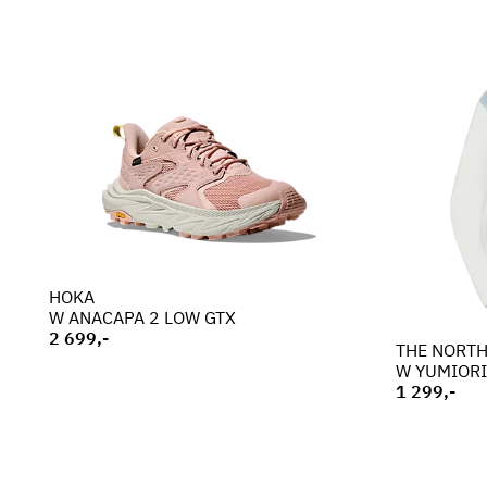
HOKA
W ANACAPA 2 LOW GTX
2 699,-
THE NORTH
W YUMIORI
1 299,-