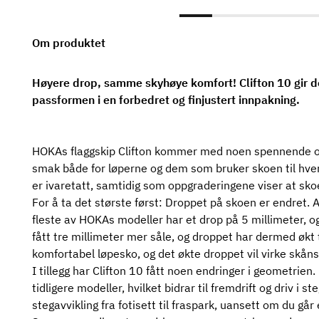
Om produktet
Høyere drop, samme skyhøye komfort! Clifton 10 gir 
passformen i en forbedret og finjustert innpakning.
HOKAs flaggskip Clifton kommer med noen spennende opp
smak både for løperne og dem som bruker skoen til hver
er ivaretatt, samtidig som oppgraderingene viser at sko
For å ta det største først: Droppet på skoen er endret. A
fleste av HOKAs modeller har et drop på 5 millimeter, og 
fått tre millimeter mer såle, og droppet har dermed økt t
komfortabel løpesko, og det økte droppet vil virke skån
I tillegg har Clifton 10 fått noen endringer i geometri
tidligere modeller, hvilket bidrar til fremdrift og driv i
stegavvikling fra fotisett til fraspark, uansett om du går e