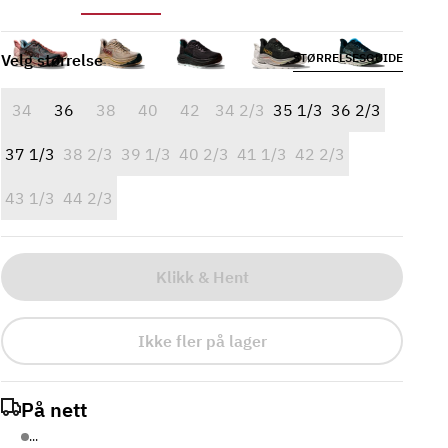
Velg størrelse
STØRRELSESGUIDE
34
36
38
40
42
34 2/3
35 1/3
36 2/3
37 1/3
38 2/3
39 1/3
40 2/3
41 1/3
42 2/3
43 1/3
44 2/3
Klikk & Hent
Ikke fler på lager
På nett
...