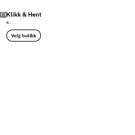
Klikk & Hent
..
Velg butikk